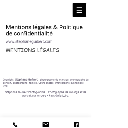
Mentions légales & Politique
de confidentialité
www.stephaneguibert.com
MENTIONS LÉGALES
Stephane Guibert
Copyright
-
photographe de mariage,
photographe de
portrait
,
photographe famille
,
Cours photos
,
Photographe évènement
EVJF
Stéphane Guibert Photographie - Photographe de mariage et de
portrait sur Angers - Pays de la Loire.