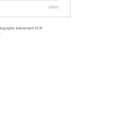
tographe évènement EVJF
.