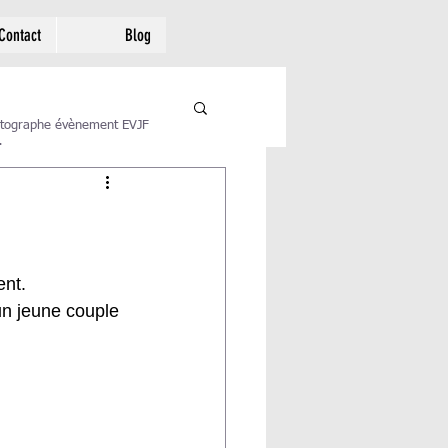
Contact
Blog
tographe évènement EVJF
.
ent. 
un jeune couple 