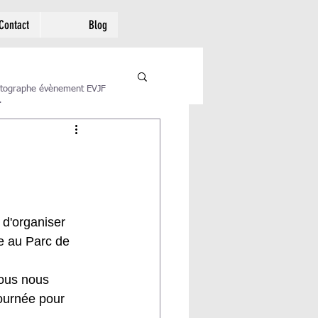
Contact
Blog
tographe évènement EVJF
.
d'organiser 
e au Parc de 
Nous nous 
ournée pour 