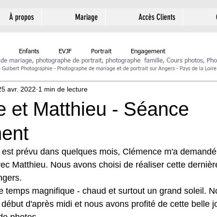
À propos
Mariage
Accès Clients
Enfants
EVJF
Portrait
Engagement
 de mariage,
photographe de portrait
,
photographe famille
,
Cours photos
,
Pho
Guibert Photographie - Photographe de mariage et de portrait sur Angers - Pays de la Loire
25 avr. 2022
1 min de lecture
 et Matthieu - Séance
ent
e est prévu dans quelques mois, Clémence m'a demandé 
c Matthieu. Nous avons choisi de réaliser cette dernièr
ngers.
le temps magnifique - chaud et surtout un grand soleil. 
ébut d'après midi et nous avons profité de cette belle j